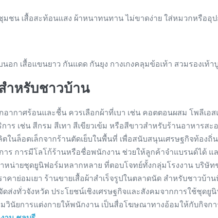
ปในชุมชน เสื้อสะท้อนแสง ผ้าหนาทนทาน ไม่ขาดง่าย ใส่หมวกหรืออ
อบนอก เสื้อแขนยาว กันแดด กันยุง กางเกงคลุมข้อเท้า สวมรองเท้าบู
มสำหรับชาวบ้าน
กอากาศร้อนและชื้น ควรเลือกผ้าที่เบา เช่น คอตตอนผสม โพลีเอสเต
นบริการ เช่น สีกรม สีเทา สีเขียวเข้ม หรือสีขาวสำหรับร้านอาหา
ตในล็อตเล็กจากร้านตัดเย็บในพื้นที่ เพื่อสนับสนุนเศรษฐกิจท้องถิ่น ด
กิจการ การมีโลโก้ร้านหรือชื่อพนักงาน ช่วยให้ลูกค้าจำแบรนด์ได้
นจำหน่ายชุดยูนิฟอร์มหลากหลาย ที่ตอบโจทย์ทั้งกลุ่มโรงงาน บริษัท
ราคาย่อมเยา ร้านขายเสื้อผ้าสำเร็จรูปในตลาดนัด สำหรับชาวบ้านที
ละจัดส่งทั่วจังหวัด ประโยชน์เชิงเศรษฐกิจและสังคมจากการใช้ชุดยูน
เสริมวินัยการแต่งกายให้พนักงาน เป็นสื่อโฆษณาทางอ้อมให้กับกิ
งาน ชลบุรี