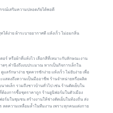
ุปกรณ์เสริมความปลอดภัยได้พอดี
ทได้ง่าย ผ้าระบายอากาศดี แห้งเร็ว ไม่อมกลิ่น
อร์ หรือผ้าที่แห้งไว เลือกสีที่เหมาะกับลักษณะงาน
รสะอาดๆ คำนึงถึงงบประมาณ หากเป็นกิจการเล็กใน
ูแลรักษาง่าย ชุดควรซักง่าย แห้งเร็ว ไม่ยับง่าย เพื่อ
 และแสดงถึงความเป็นมืออาชีพ ร้านจำหน่ายหรือผลิต
ขนาดเล็ก รวมถึงชาวบ้านทั่วไป เช่น ร้านตัดเย็บใน
่ต้องการซื้อชุดราคาถูก ร้านยูนิฟอร์มในตัวเมือง
ิฟอร์มในชุมชน สร้างงานให้ช่างตัดเย็บในท้องถิ่น ส่ง
จการ ลดความเหลื่อมล้ำในทีมงาน เพราะทุกคนแต่งกาย